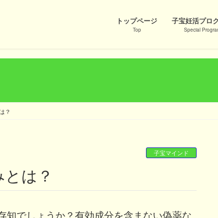
トップページ
子宝妊活プロ
Top
Special Progr
は？
子宝マインド
みとは？
存知でしょうか？有効成分を含まない偽薬な