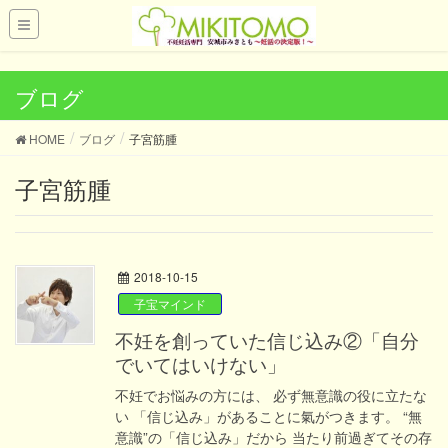
UA-121419028-1
ブログ
HOME
ブログ
子宮筋腫
子宮筋腫
2018-10-15
子宝マインド
不妊を創っていた信じ込み②「自分
でいてはいけない」
不妊でお悩みの方には、 必ず無意識の役に立たな
い 「信じ込み」があることに氣がつきます。 “無
意識”の「信じ込み」だから 当たり前過ぎてその存