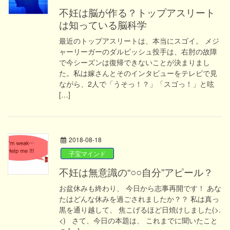
不妊は脳が作る？トップアスリート
は知っている脳科学
最近のトップアスリートは、本当にスゴイ。 メジ
ャーリーガーのダルビッシュ投手は、右肘の故障
で今シーズンは復帰できないことが決まりまし
た。私は嫁さんとそのインタビューをテレビで見
ながら、2人で「うそっ！？」「スゴっ！」と呟
[…]
2018-08-18
子宝マインド
不妊は無意識の“○○自分”アピール？
お盆休みも終わり、 今日から志事再開です！ あな
たはどんな休みを過ごされましたか？？ 私は真っ
黒を通り越して、 焦こげるほど日焼けしました(>.
<) さて、今日の本題は、 これまでに聞いたこと