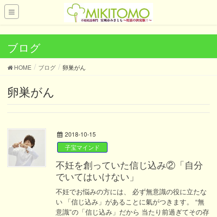
UA-121419028-1
ブログ
HOME
ブログ
卵巣がん
卵巣がん
2018-10-15
子宝マインド
不妊を創っていた信じ込み②「自分
でいてはいけない」
不妊でお悩みの方には、 必ず無意識の役に立たな
い 「信じ込み」があることに氣がつきます。 “無
意識”の「信じ込み」だから 当たり前過ぎてその存